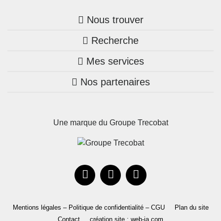
Nous trouver
Recherche
Trouver une agence
Mes services
Nos annonces
Bretagne
Nos partenaires
Mon compte Trecobois
Maison + terrain
Pays de la Loire
Nos réalisations
Mon compte Nestor
Terrains constructibles
Nouvelle-Aquitaine
Une marque du Groupe Trecobat
Parrainez un proche!
Occitanie
Actualités
Recrutement
Le Groupe
Mentions légales – Politique de confidentialité – CGU
Plan du site
Contact
création site : web-ia.com