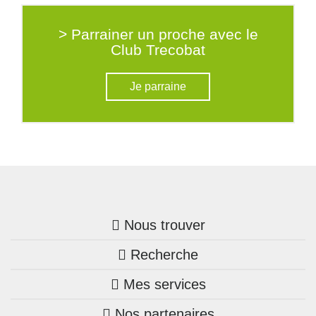
> Parrainer un proche avec le
Club Trecobat
Je parraine
Nous trouver
Recherche
Trouver une agence
Mes services
Nos annonces
Bretagne
Nos partenaires