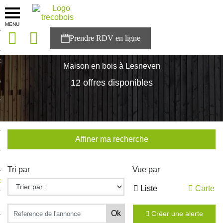
MENU
onces
Accueil
>
Nos maisons
>
Bretagne
>
Finistère
>
Lesneven
sons
Maison en bois à Lesneven
es solutions
12 offres disponibles
nces
r Trecobois
Affiner ma recherche
nstruction
Tri par
Vue par
ecter à NESTOR
Liste
Carte
ompte
Créer une alerte