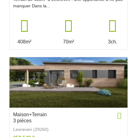
manquer Dans la...
408m²
70m²
3ch.
Maison+Terrain
3 pièces
Lesneven (29260)