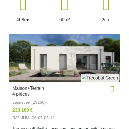
408m²
60m²
2ch.
Maison+Terrain
4 pièces
Lesneven (29260)
233 160 €
Réf. JUMI-26-07-06-12
Terrain de 408m² à Lesneven : une opportunité à ne pas