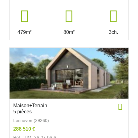
479m²
80m²
3ch.
Maison+Terrain
5 pièces
Lesneven (29260)
288 510 €
Réf. JUMI-26-07-06-6