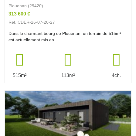
Plouenan (29420)
313 600 €
Réf. CDER-26-07-20-27
Dans le charmant bourg de Plouénan, un terrain de 515m²
est actuellement mis en...
515m²
113m²
4ch.