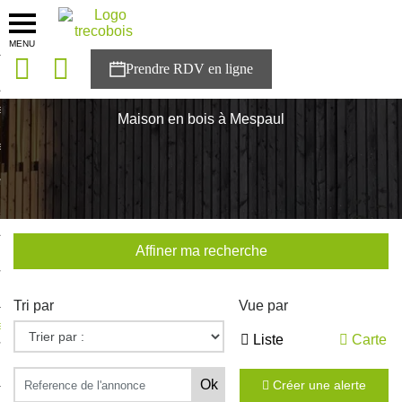
MENU
onces
Accueil
>
Nos maisons
>
Bretagne
>
Finistère
>
Mespaul
sons
Maison en bois à Mespaul
es solutions
nces
r Trecobois
Affiner ma recherche
nstruction
Tri par
Vue par
ecter à NESTOR
Liste
Carte
ompte
Créer une alerte