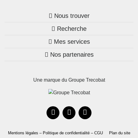
Nous trouver
Recherche
Trouver une agence
Mes services
Nos annonces
Bretagne
Nos partenaires
Mon compte Trecobois
Maison + terrain
Pays de la Loire
Nos réalisations
Mon compte Nestor
Terrains constructibles
Nouvelle-Aquitaine
Une marque du Groupe Trecobat
Parrainez un proche!
Occitanie
Actualités
Recrutement
Le Groupe
Mentions légales – Politique de confidentialité – CGU
Plan du site