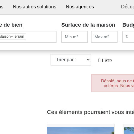
ns
Nos autres solutions
Nos agences
Décou
e de bien
Surface de la maison
Bud
Maison+Terrain
Liste
Désolé, nous ne 
critères. Nous v
Ces éléments pourraient vous int