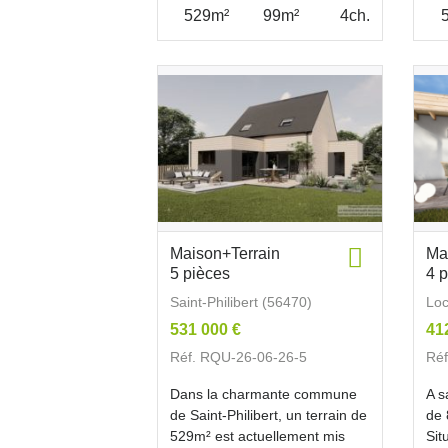
529m²
99m²
4ch.
Maison+Terrain
Ma
5 pièces
4 
Saint-Philibert (56470)
Lo
531 000 €
41
Réf. RQU-26-06-26-5
Réf
Dans la charmante commune
A s
de Saint-Philibert, un terrain de
de
529m² est actuellement mis
Sit