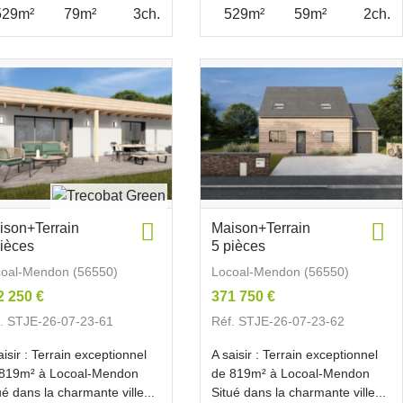
529m²
79m²
3ch.
529m²
59m²
2ch.
ison+Terrain
Maison+Terrain
pièces
5 pièces
coal-Mendon (56550)
Locoal-Mendon (56550)
2 250 €
371 750 €
. STJE-26-07-23-61
Réf. STJE-26-07-23-62
aisir : Terrain exceptionnel
A saisir : Terrain exceptionnel
 819m² à Locoal-Mendon
de 819m² à Locoal-Mendon
ué dans la charmante ville...
Situé dans la charmante ville...