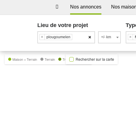
Nos annonces
Nos maiso
Lieu de votre projet
Typ
×
×
plougoumelen
+/- km
×
Rechercher sur la carte
Maison + Terrain
Terrain
Trecobat Green