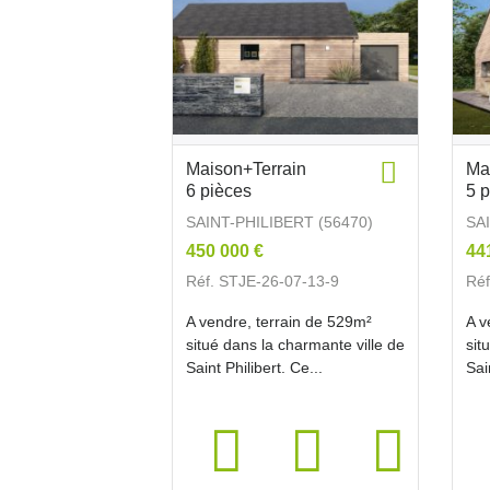
Maison+Terrain
Ma
6 pièces
5 
SAINT-PHILIBERT (56470)
SA
450 000 €
44
Réf. STJE-26-07-13-9
Réf
A vendre, terrain de 529m²
A v
situé dans la charmante ville de
sit
Saint Philibert. Ce...
Sai