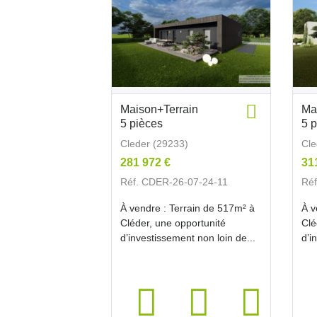
Maison+Terrain
Ma
5 pièces
5 
Cleder (29233)
Cle
281 972 €
31
Réf. CDER-26-07-24-11
Ré
À vendre : Terrain de 517m² à
À v
Cléder, une opportunité
Clé
d’investissement non loin de...
d’i