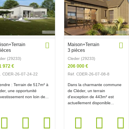
ison+Terrain
Maison+Terrain
pièces
3 pièces
der (29233)
Cleder (29233)
1 972 €
206 000 €
f. CDER-26-07-24-22
Réf. CDER-26-07-08-8
endre : Terrain de 517m² à
Dans la charmante commune
der, une opportunité
de Cléder, un terrain
nvestissement non loin de...
d’exception de 443m² est
actuellement disponible...