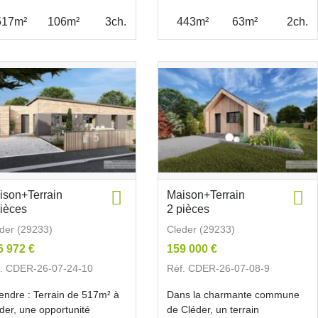
517m²
106m²
3ch.
443m²
63m²
2ch.
ison+Terrain
Maison+Terrain
pièces
2 pièces
der (29233)
Cleder (29233)
6 972 €
159 000 €
f. CDER-26-07-24-10
Réf. CDER-26-07-08-9
endre : Terrain de 517m² à
Dans la charmante commune
der, une opportunité
de Cléder, un terrain