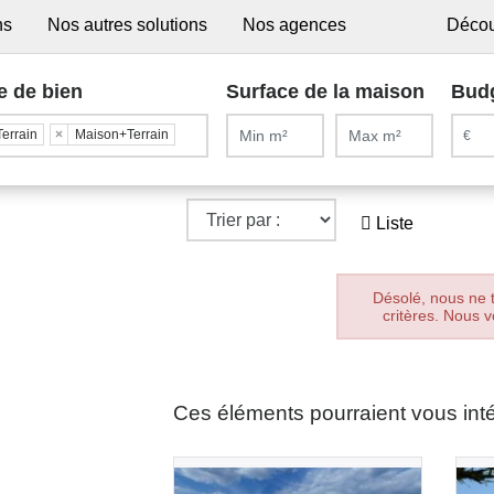
ns
Nos autres solutions
Nos agences
Décou
e de bien
Surface de la maison
Bud
Terrain
×
Maison+Terrain
Liste
Désolé, nous ne 
critères. Nous v
Ces éléments pourraient vous int