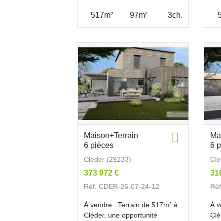
517m²
97m²
3ch.
Maison+Terrain
Ma
6 pièces
6 
Cleder (29233)
Cle
373 972 €
31
Réf. CDER-26-07-24-12
Ré
À vendre : Terrain de 517m² à
À v
Cléder, une opportunité
Clé