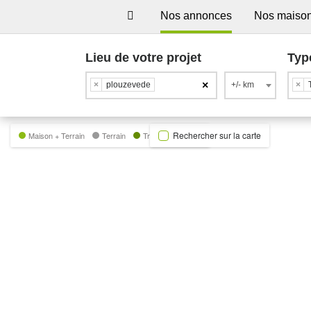
Nos annonces
Nos maiso
Lieu de votre projet
Typ
×
×
plouzevede
+/- km
×
Rechercher sur la carte
Maison + Terrain
Terrain
Trecobat Green