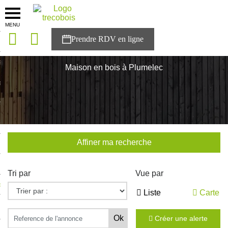
MENU
onces
Accueil
>
Nos maisons
>
Bretagne
>
Morbihan
>
Plumelec
sons
Maison en bois à Plumelec
es solutions
nces
r Trecobois
Affiner ma recherche
nstruction
Tri par
Vue par
ecter à NESTOR
Liste
Carte
ompte
Créer une alerte