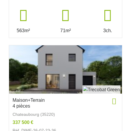
563m²
71m²
3ch.
Maison+Terrain
4 pièces
Chateaubourg (35220)
337 500 €
Réf. DIME-26-07-23-36