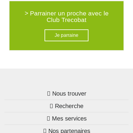
> Parrainer un proche avec le
Club Trecobat
Je parraine
Nous trouver
Recherche
Trouver une agence
Mes services
Nos annonces
Bretagne
Nos partenaires
Mon compte Trecobois
Maison + terrain
Pays de la Loire