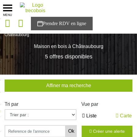
MENU
onces
Accueil
>
Nos maisons
>
Bretagne
>
Ille-et-Vilaine
>
Châteaubourg
sons
Maison en bois à Châteaubourg
es solutions
5 offres disponibles
nces
r Trecobois
Affiner ma recherche
nstruction
Tri par
Vue par
ecter à NESTOR
Liste
Carte
ompte
Créer une alerte