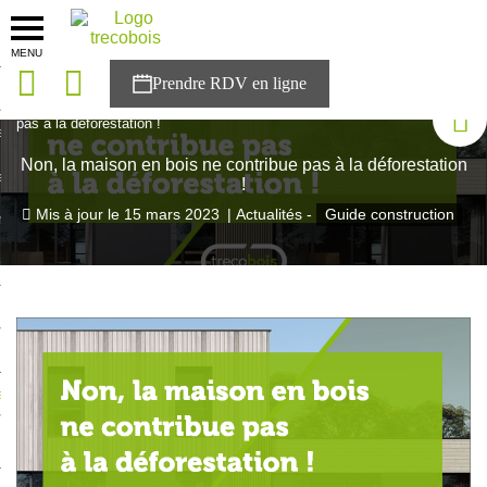
MENU
onces
Accueil
>
Blog Trecobois
>
Non, la maison en bois ne contribue
pas à la déforestation !
sons
Non, la maison en bois ne contribue pas à la déforestation
es solutions
!
Mis à jour le
15 mars 2023
|
Actualités -
Guide construction
nces
r Trecobois
nstruction
ecter à NESTOR
ompte