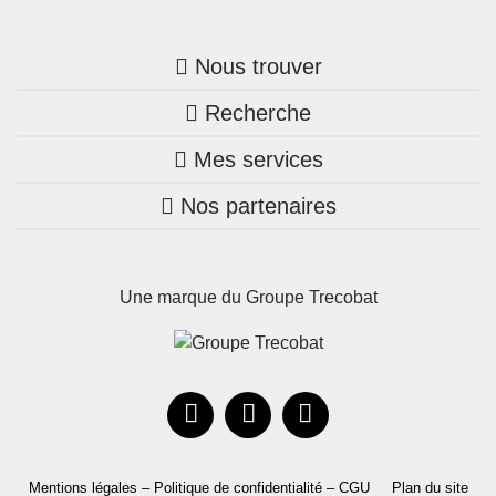
Nous trouver
Recherche
Trouver une agence
Mes services
Nos annonces
Bretagne
Nos partenaires
Mon compte Trecobois
Maison + terrain
Pays de la Loire
Nos réalisations
Mon compte Nestor
Terrains constructibles
Nouvelle-Aquitaine
Une marque du Groupe Trecobat
Parrainez un proche!
Occitanie
Actualités
Recrutement
Le Groupe
Mentions légales – Politique de confidentialité – CGU
Plan du site