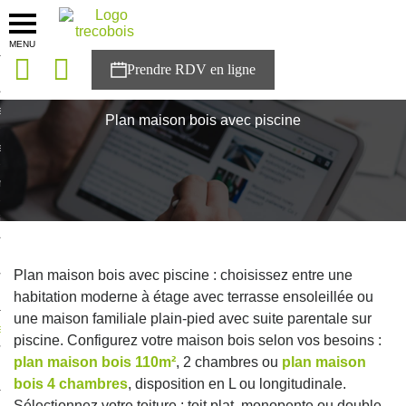
MENU
onces
Accueil
>
Plan maison
>
Plan maison bois avec piscine
sons
Plan maison bois avec piscine
es solutions
nces
r Trecobois
nstruction
Plan maison bois avec piscine : choisissez entre une
habitation moderne à étage avec terrasse ensoleillée ou
une maison familiale plain-pied avec suite parentale sur
ecter à NESTOR
piscine. Configurez votre maison bois selon vos besoins :
plan maison bois 110m²
, 2 chambres ou
plan maison
ompte
bois 4 chambres
, disposition en L ou longitudinale.
Sélectionnez votre toiture : toit plat, monopente ou double