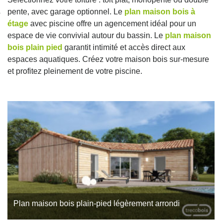
nexion
pente, avec garage optionnel. Le
plan maison bois à
étage
avec piscine offre un agencement idéal pour un
espace de vie convivial autour du bassin. Le
plan maison
bois plain pied
garantit intimité et accès direct aux
espaces aquatiques. Créez votre maison bois sur-mesure
et profitez pleinement de votre piscine.
Plan maison bois plain-pied légèrement arrondi