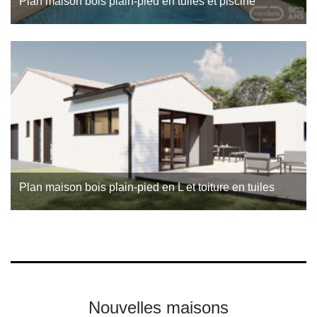
Plan maison bois plain-pied en tuiles et piscine
Un nouveau projet de maison bois qui nous ramène aux
ambiances de vacances en bord de mer. Cet avant-projet est
proposé par l’agence Trecobois, constructeur de…
Plan maison bois plain-pied en L et toiture en tuiles
Ce projet de construction met à l’honneur les maisons
typiques du Sud-Ouest de la France. Découvrez les
caractéristiques de cette maison réalisée par Trecobois,
constructeur de maisons bois…
Nouvelles maisons