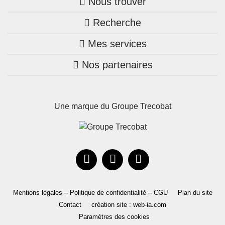
Nous trouver
Recherche
Trouver une agence
Mes services
Nos annonces
Bretagne
Nos partenaires
Mon compte Trecobois
Maison + terrain
Pays de la Loire
Nos réalisations
Mon compte Nestor
Terrains constructibles
Nouvelle-Aquitaine
Une marque du Groupe Trecobat
Parrainez un proche!
Occitanie
Actualités
Recrutement
Le Groupe
Mentions légales – Politique de confidentialité – CGU
Plan du site
Contact
création site : web-ia.com
Paramètres des cookies