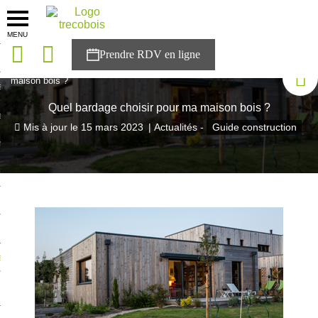
MENU
onces
Accueil
>
Blog Trecobois
>
Quel bardage choisir pour ma
maison bois ?
sons
Quel bardage choisir pour ma maison bois ?
es solutions
Mis à jour le
15 mars 2023
|
Actualités -
Guide construction
nces
r Trecobois
nstruction
ecter à NESTOR
ompte