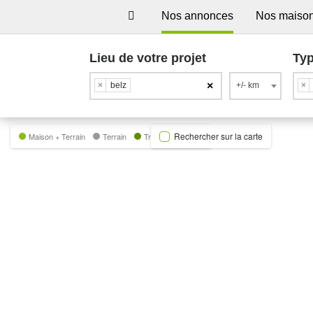
Nos annonces
Nos maiso
Lieu de votre projet
Typ
×
×
belz
+/- km
×
Rechercher sur la carte
Maison + Terrain
Terrain
Trecobat Green