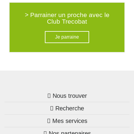
> Parrainer un proche avec le
Club Trecobat
Je parraine
Nous trouver
Recherche
Trouver une agence
Mes services
Nos annonces
Bretagne
Nos partenaires