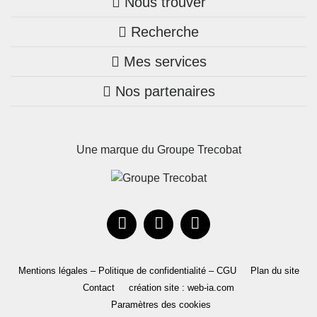
Nous trouver
Recherche
Trouver une agence
Mes services
Nos annonces
Bretagne
Nos partenaires
Mon compte Trecobois
Maison + terrain
Pays de la Loire
Nos réalisations
Mon compte Nestor
Terrains constructibles
Nouvelle-Aquitaine
Une marque du Groupe Trecobat
Parrainez un proche!
Occitanie
Actualités
Recrutement
Le Groupe
Mentions légales – Politique de confidentialité – CGU
Plan du site
Contact
création site : web-ia.com
Paramètres des cookies