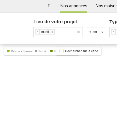
Nos annonces
Nos maiso
Lieu de votre projet
Typ
×
×
muzillac
+/- km
×
Rechercher sur la carte
Maison + Terrain
Terrain
Trecobat Green