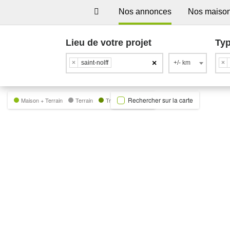
Nos annonces
Nos maiso
Lieu de votre projet
Typ
×
×
saint-nolff
+/- km
×
Rechercher sur la carte
Maison + Terrain
Terrain
Trecobat Green