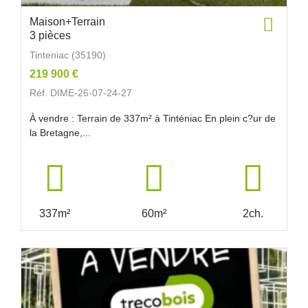
Maison+Terrain
3 pièces
Tinteniac (35190)
219 900 €
Réf. DIME-26-07-24-27
À vendre : Terrain de 337m² à Tinténiac En plein c?ur de
la Bretagne,...
337m²
60m²
2ch.