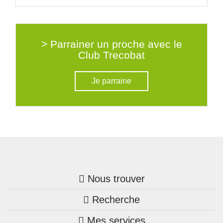
> Parrainer un proche avec le
Club Trecobat
Je parraine
Nous trouver
Recherche
Trouver une agence
Mes services
Nos annonces
Bretagne