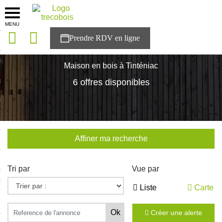
MENU
onces
Accueil
>
Nos maisons
>
Bretagne
>
Ille-et-Vilaine
>
Tinténiac
sons
Maison en bois à Tinténiac
es solutions
6 offres disponibles
nces
r Trecobois
Affiner ma recherche
nstruction
Tri par
Vue par
ecter à NESTOR
Liste
Carte
ompte
Créer une alerte