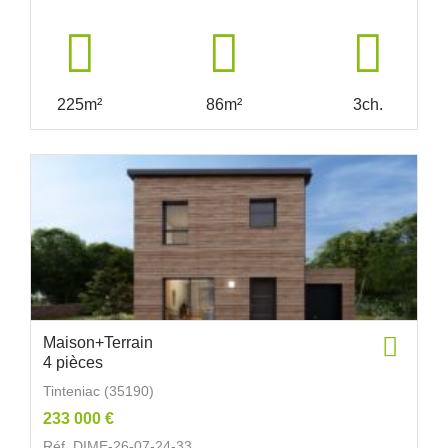
225m²
86m²
3ch.
Maison+Terrain
4 pièces
Tinteniac (35190)
233 000 €
Réf. DIME-26-07-24-33