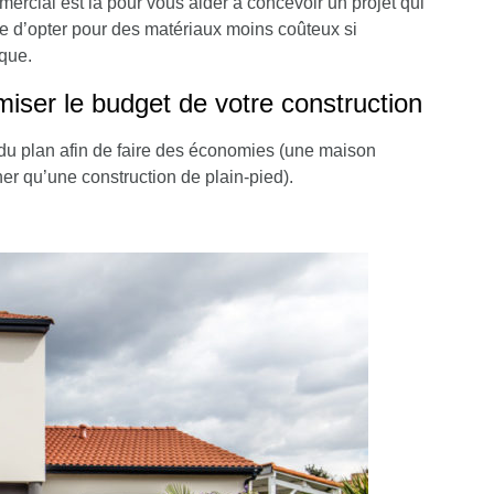
mercial est là pour vous aider à concevoir un projet qui
e d’
opter pour des matériaux moins coûteux
si
ique
.
ser le budget de votre construction
 du plan afin de faire des économies
(une maison
r qu’une construction de plain-pied).