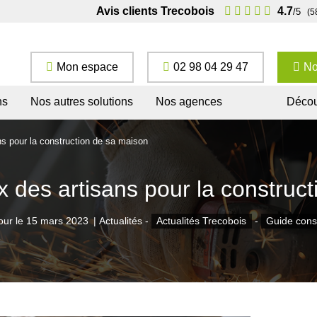
Avis clients Trecobois
4.7
/5
(5
Mon espace
02 98 04 29 47
No
ns
Nos autres solutions
Nos agences
Décou
ans pour la construction de sa maison
ix des artisans pour la constru
our le
15 mars 2023
|
Actualités -
Actualités Trecobois
-
Guide cons