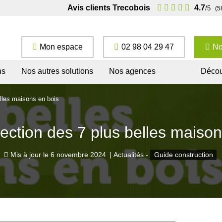
Avis clients Trecobois
4.7
/5
(5
Mon espace
02 98 04 29 47
No
ns
Nos autres solutions
Nos agences
Décou
elles maisons en bois
lection des 7 plus belles maison
Mis à jour le
6 novembre 2024
|
Actualités -
Guide construction