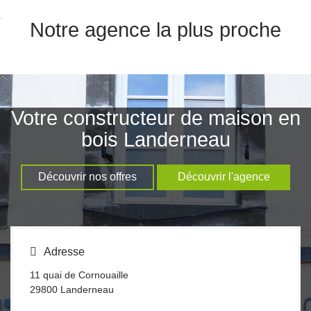
nexion
Notre agence la plus proche
Votre constructeur de maison en
bois Landerneau
Découvrir nos offres
Découvrir l'agence
Adresse
11 quai de Cornouaille
29800
Landerneau