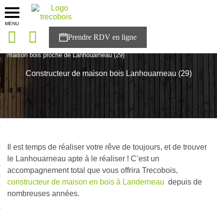
MENU
onces
Accueil
>
Agences
>
Bretagne
>
Finistère
>
Constructeur de
maison bois proche de Lanhouarneau (29)
sons
Constructeur de maison bois Lanhouarneau (29)
es solutions
nces
r Trecobois
nstruction
Il est temps de réaliser votre rêve de toujours, et de trouver
le Lanhouarneau apte à le réaliser ! C’est un
accompagnement total que vous offrira Trecobois,
ecter à NESTOR
constructeur de maison en bois à Landerneau
depuis de
nombreuses années.
ompte