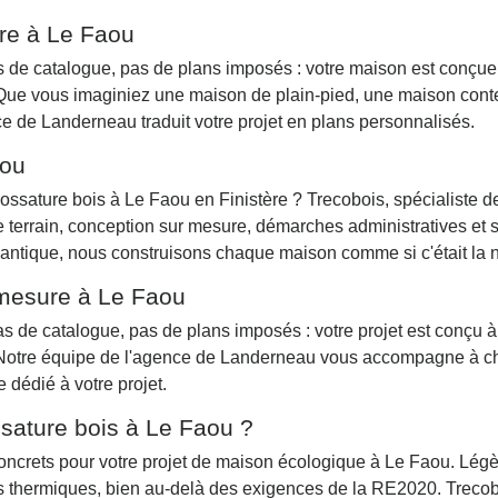
re à Le Faou
de catalogue, pas de plans imposés : votre maison est conçue à
u. Que vous imaginiez une maison de plain-pied, une maison con
ce de Landerneau traduit votre projet en plans personnalisés.
aou
ossature bois à Le Faou en Finistère ? Trecobois, spécialiste d
 terrain, conception sur mesure, démarches administratives et 
lantique, nous construisons chaque maison comme si c'était la n
 mesure à Le Faou
de catalogue, pas de plans imposés : votre projet est conçu à p
u. Notre équipe de l'agence de Landerneau vous accompagne à c
 dédié à votre projet.
sature bois à Le Faou ?
ncrets pour votre projet de maison écologique à Le Faou. Légère
es thermiques, bien au-delà des exigences de la RE2020. Trecobo