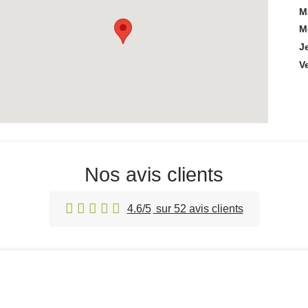
M
M
J
V
Nos avis clients
4.6/5
sur 52 avis clients