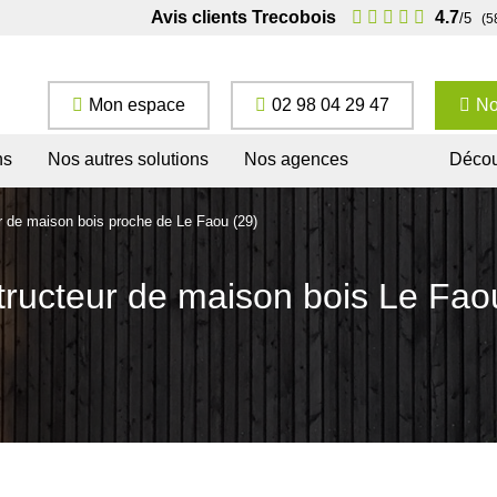
Avis clients Trecobois
4.7
/5
(5
Mon espace
02 98 04 29 47
No
ns
Nos autres solutions
Nos agences
Décou
r de maison bois proche de Le Faou (29)
ructeur de maison bois Le Fao