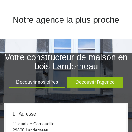
nexion
Notre agence la plus proche
Votre constructeur de maison en
bois Landerneau
Découvrir nos offres
Découvrir l'agence
Adresse
11 quai de Cornouaille
29800
Landerneau