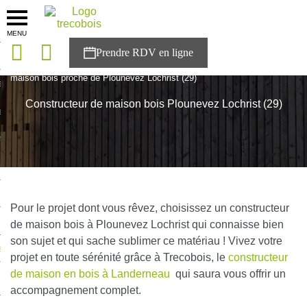
MENU
onces
Accueil
>
Agences
>
Bretagne
>
Finistère
>
Constructeur de
maison bois proche de Plounevez Lochrist (29)
sons
Constructeur de maison bois Plounevez Lochrist (29)
es solutions
nces
r Trecobois
nstruction
Pour le projet dont vous rêvez, choisissez un constructeur
de maison bois à Plounevez Lochrist qui connaisse bien
son sujet et qui sache sublimer ce matériau ! Vivez votre
ecter à NESTOR
projet en toute sérénité grâce à Trecobois, le
constructeur
de maison en bois à Landerneau
qui saura vous offrir un
ompte
accompagnement complet.