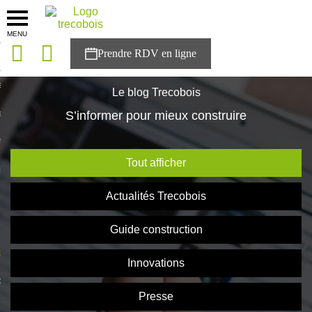
MENU
onces
Accueil
>
Blog Trecobois
sons
Le blog Trecobois
es solutions
S’informer pour mieux construire
nces
Tout afficher
r Trecobois
Actualités Trecobois
nstruction
Guide construction
ecter à NESTOR
Innovations
ompte
Presse