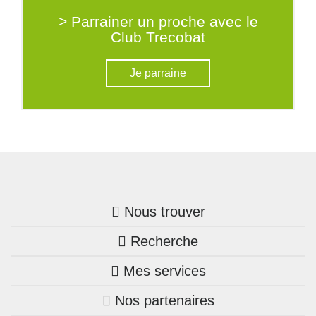
> Parrainer un proche avec le
Club Trecobat
Je parraine
Nous trouver
Recherche
Trouver une agence
Mes services
Nos annonces
Bretagne
Nos partenaires
Mon compte Trecobois
Maison + terrain
Pays de la Loire