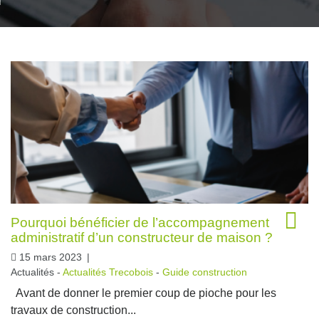
nexion
Pourquoi bénéficier de l’accompagnement
administratif d’un constructeur de maison ?
15 mars 2023
|
Actualités -
Actualités Trecobois
-
Guide construction
Avant de donner le premier coup de pioche pour les
travaux de construction...